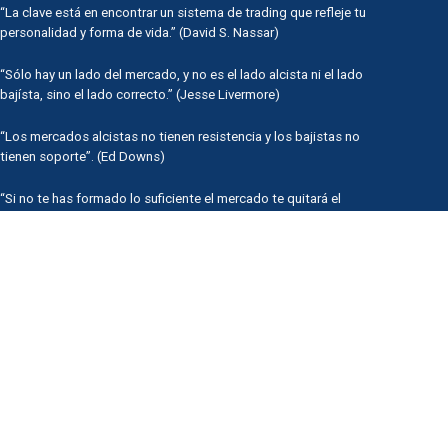
“La clave está en encontrar un sistema de trading que refleje tu
personalidad y forma de vida.” (David S. Nassar)
“Sólo hay un lado del mercado, y no es el lado alcista ni el lado
bajísta, sino el lado correcto.” (Jesse Livermore)
“Los mercados alcistas no tienen resistencia y los bajistas no
tienen soporte”. (Ed Downs)
“Si no te has formado lo suficiente el mercado te quitará el
dinero rápidamente.” (David S. Nassar)
Experiencia Topstep en Redes
Política de Privacidad
Aviso Legal
Partnerships para brókers