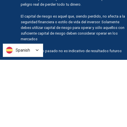
peligro real de perder todo tu dinero.
El capital de riesgo es aquel que, siendo perdido, no afecta a la
seguridad financiera o estilo de vida del inversor. Solamente
debes utilizar capital de riesgo para operar y sólo aquellos con
suficiente capital de riesgo deben considerar operar en los
mercados
Spanish
Spanish
El rendimiento pasado no es indicativo de resultados futuros
DECLARACIÓN DE RESULTADOS HIPOTÉTICOS:
Los resultados hipotéticos de rendimiento tienen muchas
limitaciones inherentes, algunas de las cuales se describen a
continuación.
No debe interpretarse que alguna cuenta vaya a obtener, o
tenga probabilidades de obtener, resultados similares a los
mostrados; de hecho, hay diferencias frecuentes entre los
resultados hipotéticos y los resultados actuales obtenidos por
cualquier programa de trading.