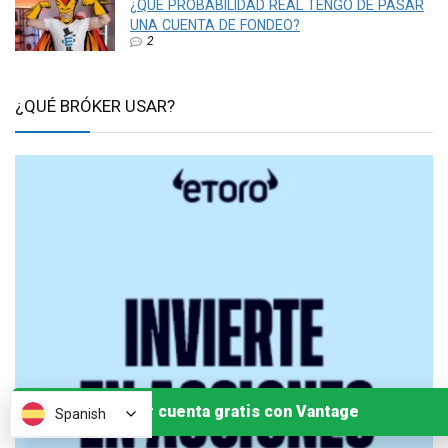
¿QUÉ PROBABILIDAD REAL TENGO DE PASAR
UNA CUENTA DE FONDEO?
2
¿QUÉ BRÓKER USAR?
Abrir cuenta gratis con Vantage
Spanish
Spanish