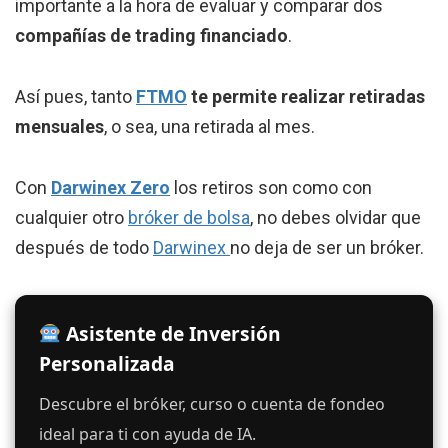
importante a la hora de evaluar y comparar dos
compañías de trading financiado
.
Así pues, tanto
FTMO
te permite realizar retiradas
mensuales
, o sea, una retirada al mes.
Con
Darwinex Zero
los retiros son como con
cualquier otro
bróker de bolsa
, no debes olvidar que
después de todo
Darwinex
no deja de ser un bróker.
Asistente de Inversión
Personalizada
Descubre el bróker, curso o cuenta de fondeo
ideal para ti con ayuda de IA.