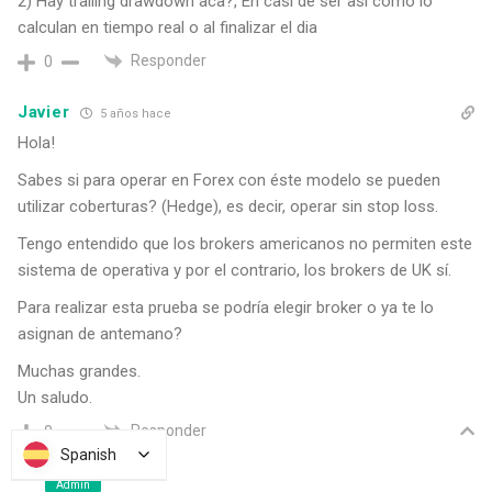
2) Hay trailing drawdown aca?, En casi de ser asi como lo
calculan en tiempo real o al finalizar el dia
Responder
0
Javier
5 años hace
Hola!
Sabes si para operar en Forex con éste modelo se pueden
utilizar coberturas? (Hedge), es decir, operar sin stop loss.
Tengo entendido que los brokers americanos no permiten este
sistema de operativa y por el contrario, los brokers de UK sí.
Para realizar esta prueba se podría elegir broker o ya te lo
asignan de antemano?
Muchas grandes.
Un saludo.
Responder
0
Spanish
Spanish
Admin