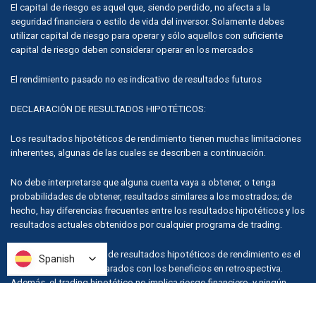
El capital de riesgo es aquel que, siendo perdido, no afecta a la
seguridad financiera o estilo de vida del inversor. Solamente debes
utilizar capital de riesgo para operar y sólo aquellos con suficiente
capital de riesgo deben considerar operar en los mercados
El rendimiento pasado no es indicativo de resultados futuros
DECLARACIÓN DE RESULTADOS HIPOTÉTICOS:
Los resultados hipotéticos de rendimiento tienen muchas limitaciones
inherentes, algunas de las cuales se describen a continuación.
No debe interpretarse que alguna cuenta vaya a obtener, o tenga
probabilidades de obtener, resultados similares a los mostrados; de
hecho, hay diferencias frecuentes entre los resultados hipotéticos y los
resultados actuales obtenidos por cualquier programa de trading.
Una de las limitaciones de resultados hipotéticos de rendimiento es el
Spanish
Spanish
hecho de que son preparados con los beneficios en retrospectiva.
Además, el trading hipotético no implica riesgo financiero, y ningún
record de trading hipotético puede considerar el riesgo financiero de
operaciones reales. Por ejemplo, la capacidad de resistir pérdidas o de