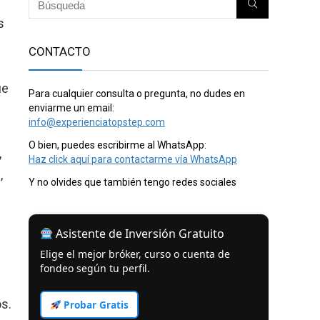
s
CONTACTO
ue
Para cualquier consulta o pregunta, no dudes en
enviarme un email:
info@experienciatopstep.com
O bien, puedes escribirme al WhatsApp:
,
Haz click aquí para contactarme vía WhatsApp
,
Y no olvides que también tengo redes sociales
Asistente de Inversión Gratuito
Elige el mejor bróker, curso o cuenta de
n
fondeo según tu perfil.
s.
Probar Gratis