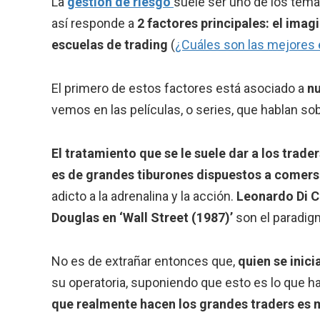
La
gestión de riesgo
suele ser uno de los tema
así responde a
2 factores principales: el imag
escuelas de trading
(
¿Cuáles son las mejores 
El primero de estos factores está asociado a
nu
vemos en las películas, o series, que hablan so
El tratamiento que se le suele dar a los trade
es de grandes tiburones dispuestos a comer
adicto a la adrenalina y la acción.
Leonardo Di Ca
Douglas en ‘Wall Street (1987)’
son el paradigm
No es de extrañar entonces que,
quien se inici
su operatoria, suponiendo que esto es lo que ha
que realmente hacen los grandes traders es m