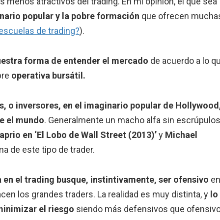
s menos atractivos del trading. En mi opinión, el que sea
inario popular y la pobre formación
que ofrecen mucha
escuelas de trading?
).
estra forma de entender el mercado
de acuerdo a lo q
bre
operativa bursátil.
rs, o inversores, en el imaginario popular de Hollywood
se el mundo
. Generalmente un macho alfa sin escrúpulos
prio en ‘El Lobo de Wall Street (2013)’
y
Michael
a de este tipo de trader.
a en el trading busque, instintivamente, ser ofensivo
e
cen los grandes traders. La realidad es muy distinta, y
lo
inimizar el riesgo
siendo más defensivos que ofensivo