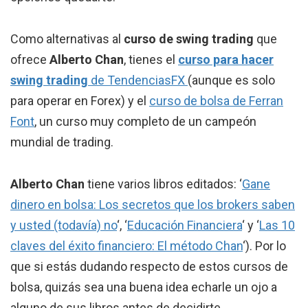
Como alternativas al
curso de swing trading
que
ofrece
Alberto Chan
, tienes el
curso para hacer
swing trading
de TendenciasFX
(aunque es solo
para operar en Forex) y el
curso de bolsa de Ferran
Font
, un curso muy completo de un campeón
mundial de trading.
Alberto Chan
tiene varios libros editados: ‘
Gane
dinero en bolsa: Los secretos que los brokers saben
y usted (todavía) no
‘, ‘
Educación Financiera
‘ y ‘
Las 10
claves del éxito financiero: El método Chan
‘). Por lo
que si estás dudando respecto de estos cursos de
bolsa, quizás sea una buena idea echarle un ojo a
alguno de sus libros antes de decidirte.