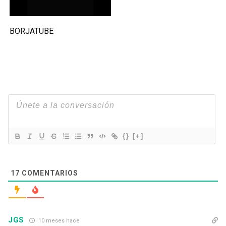
BORJATUBE
{}
[+]
17
COMENTARIOS
JGS
10 meses hace