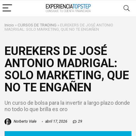
Inicio
»
CURSOS DE TRADING
»
EUREKERS DE JOSÉ ANTONIO
MADRIGAL: SOLO MARKETING, QUE NO TE ENGAÑEN
EUREKERS DE JOSÉ
ANTONIO MADRIGAL:
SOLO MARKETING, QUE
NO TE ENGAÑEN
Un curso de bolsa para la invertir a largo plazo donde
no todo lo que brilla es oro
Norberto Viale
abril 17, 2026
29