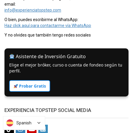
email:
info@experienciatopstep.com
O bien, puedes escribirme al WhatsApp:
Haz click aquí para contactarme vía WhatsApp
Y no olvides que también tengo redes sociales
Asistente de Inversión Gratuito
Elige el mejor bróker, curso o cuenta de fondeo según tu
perfil.
Probar Gratis
EXPERIENCIA TOPSTEP SOCIAL MEDIA
Spanish
Spanish