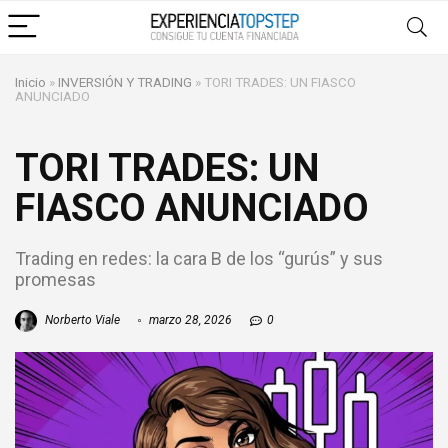
Inicio
»
INVERSIÓN Y TRADING
»
TORI TRADES: UN FIASCO
ANUNCIADO
TORI TRADES: UN
FIASCO ANUNCIADO
Trading en redes: la cara B de los “gurús” y sus
promesas
Norberto Viale
marzo 28, 2026
0