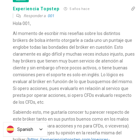
Experiencia Topstep
5 años hace
Responder a
001
Hola 001,
Al momento de escribir mis reseñas sobre los distintos
brókers de bolsa intento otorgarle a cada uno un puntaje que
englobe todas las bondades del bróker en cuestión. Esto
claramente es algo difícil y muchas veces incluso injusto, pues
hay brókers que tienen muy buen servicio de atención al
cliente y sin embargo ofrece pocos activos, o tiene buenas
comisiones pero el soporte es solo en inglés. Lo lógico es
evaluar al bróker en función de lo que busquemos del mismo.
Si opero acciones, pues evaluarlo en relación al servico que
presta por operar acciones, si opero CFDs evaluarlo respecto
de los CFDs, etc.
Sabiendo esto, me gustaría conocer tu parecer respecto de
este bróker tanto en sus puntos buenos como en los malos
(quizás te guste para acciones y no para CFDs, o viceversa).
Spanish
Spanish
Te animo a que dejes tu opinión en la reseña misma del
bróker (
https://experienciatopstep.com/mejores-