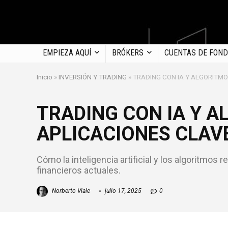
EMPIEZA AQUÍ
BRÓKERS
CUENTAS DE FON
Inicio
»
INVERSIÓN Y TRADING
»
TRADING CON IA Y ALGORITMO
TRADING CON IA Y A
APLICACIONES CLAV
Cómo la inteligencia artificial y los algoritmos
financieros actuales.
Norberto Viale
julio 17, 2025
0