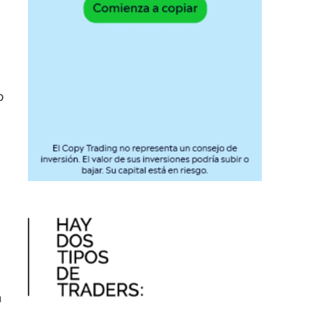
o
l
a