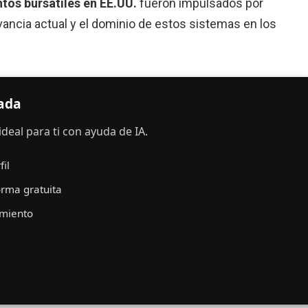
tos bursátiles en EE.UU.
fueron impulsados por
levancia actual y el dominio de estos sistemas en los
zada
deal para ti con ayuda de IA.
il
orma gratuita
imiento