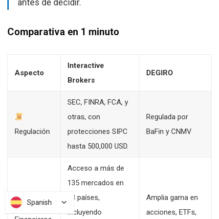
antes de decidir.
Comparativa en 1 minuto
Interactive
Aspecto
DEGIRO
Brokers
SEC, FINRA, FCA, y
otras, con
Regulada por
Regulación
protecciones SIPC
BaFin y CNMV
hasta 500,000 USD.
Acceso a más de
135 mercados en
33 países,
Amplia gama en
Spanish
Spanish
Activos
incluyendo
acciones, ETFs,