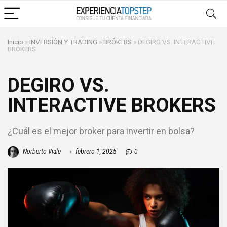
Inicio
»
INVERSIÓN Y TRADING
»
BRÓKERS
»
DEGIRO VS. INTERACTIVE
BROKERS
DEGIRO VS.
INTERACTIVE BROKERS
¿Cuál es el mejor broker para invertir en bolsa?
Norberto Viale
febrero 1, 2025
0