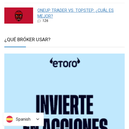
ONEUP TRADER VS. TOPSTEP: ¿CUÁL ES
MEJOR?
126
¿QUÉ BRÓKER USAR?
Spanish
Spanish